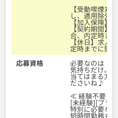
【受動喫煙対
し、適用除外
【加入保険】
【契約期間】
合、内定時ま
【休日】求人
定時までに開
応募資格
必要なのは「や
気持ちだけ。
当てはまる方は
ださいね♪
≪ 経験不要！ 
[未経験][ブラ
特別に必要な
短時間勤務もO