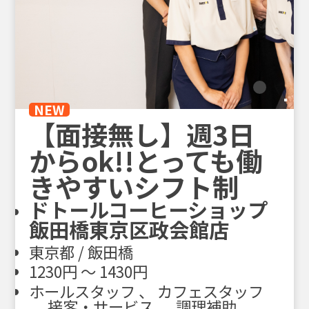
NEW
【面接無し】週3日
からok!!とっても働
きやすいシフト制
ドトールコーヒーショップ
飯田橋東京区政会館店
東京都 / 飯田橋
1230円 〜 1430円
ホールスタッフ 、 カフェスタッフ
、 接客・サービス 、 調理補助