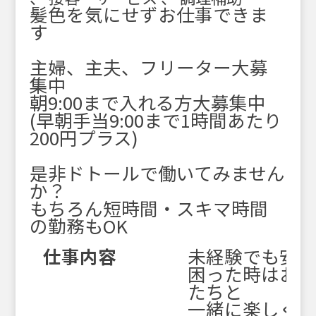
髪色を気にせずお仕事できま
す
主婦、主夫、フリーター大募
集中
朝9:00まで入れる方大募集中
(早朝手当9:00まで1時間あたり
200円プラス)
是非ドトールで働いてみません
か？
もちろん短時間・スキマ時間
の勤務もOK
仕事内容
未経験でも安
困った時はお互
たちと
一緒に楽しく働