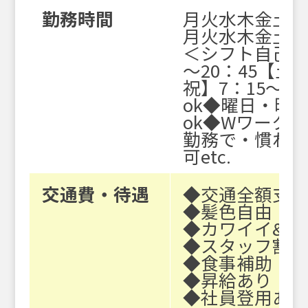
勤務時間
月火水木金土 日
月火水木金土 日
＜シフト自己
～20：45【土】
祝】7：15～18
ok
◆曜日・時
ok
◆Wワークo
勤務で
・慣れて
可
etc.
交通費・待遇
◆交通全額支
◆髪色自由
◆カワイイ&カ
◆スタッフ割
◆食事補助
◆昇給あり
◆社員登用あ