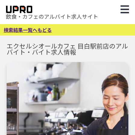
飲食・カフェのアルバイト求人サイト
検索結果一覧へもどる
エクセルシオールカフェ 目白駅前店のアル
バイト・バイト求人情報