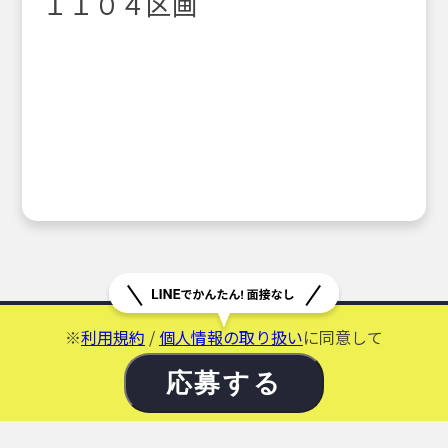
１１０４区画
※
利用規約
/
個人情報の取り扱い
に同意して
応募する