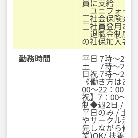
員に支給
□ユニフォーム
□社会保険完
□社員登用あ
□退職金制度あ
の社保加入者
勤務時間
平日 7時～22時
土 7時～22時
日祝 7時～22時
《働き方はあな
00～22：00
【土
祝】7：00～22
制
◆週2日 / 1
平日のみ / 土日
やサークル活動
先しながら働けま
業)OK/ 扶養内