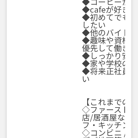
◆コーヒーが
◆cafeが好き
◆初めてでも
したい
◆他のバイト
◆趣味や資格試
優先して働きた
◆しっかり安
◆家や学校の近
◆将来正社員
い
【これまでの
◇ファーストフー
店/居酒屋など
フ・キッチンス
◇コンビニ / 