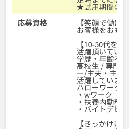
★試用期間の条
応募資格
【笑顔で働け
お客様をおもて
【10-50代を
活躍頂いていま
学歴・年齢不
高校生 / 専門学
ー/主夫・主婦パ
活躍しています
ハローワークで
・wワーク（副
・扶養内勤務O
・バイトデビュ
【きっかけはさ