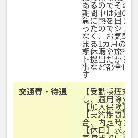
あるのでその
期間中は週0勤
急に熱を出し
ったのでシフ
なく、お気軽に
まる1カ月のお
期休暇や旅行
ト提出だから
事など都合に
す
交通費・待遇
【受動喫煙対
し、適用除外
【加入保険】
【契約期間】
合、内定時ま
【休日】求人
定時までに開