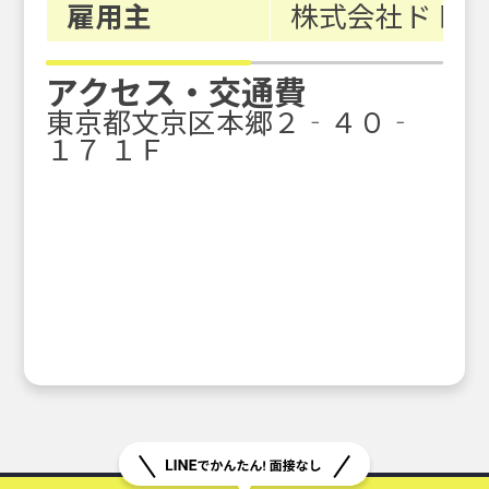
雇用主
株式会社ドトー
アクセス・交通費
東京都文京区本郷２‐４０‐
１７ １Ｆ