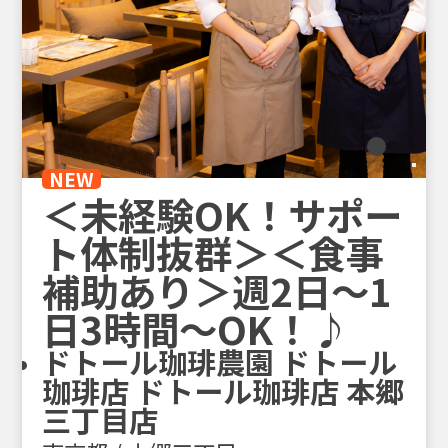
NEW
＜未経験OK！サポー
ト体制抜群＞＜食事
補助あり＞週2日～1
日3時間～OK！♪
ドトール珈琲農園 ドトール
珈琲店 ドトール珈琲店 本郷
三丁目店