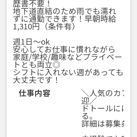
歴書不要！
地下道直結のため雨でも濡れ
ずに通勤できます！早朝時給
1,310円（条件有）
週1日～ok
安心してお仕事に慣れながら
家庭/学校/趣味などプライベー
トとも両立◎
シフトに入れない週があっても
大丈夫です！
仕事内容
＼人気のカフ
迎／
ドトールには[や
る。
詳細は募集条件を