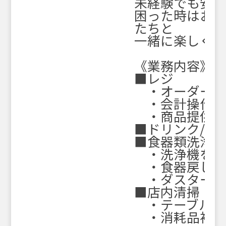
未経験でも安
困った時はお互
たちと
一緒に楽しく働
《業務内容》
■レジ
・オーダー受
・会計操作
・商品提供
■ドリンク/フ
■食器類洗浄
・洗浄機を使
・食器戻し
・ダスター洗
■店内清掃
・テーブル拭
・消耗品補充