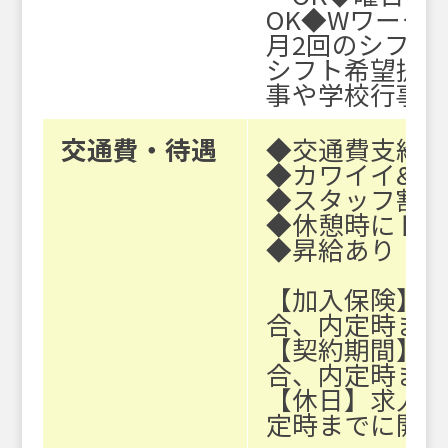
OK
◆WワークO
月2回のシフト
シフト希望提
事や学校行事な
交通費・待遇
◆交通費支給（
◆カワイイ&カ
◆スタッフ割
◆休憩時にド
◆昇給あり
【加入保険】
合、内定時ま
【契約期間】
合、内定時ま
【休日】求人
定時までに開