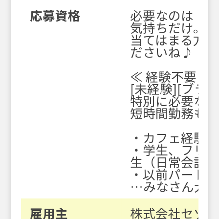
応募資格
必要なのは「や
気持ちだけ。
当てはまる方は
ださいね♪
≪ 経験不要！ 
[未経験][ブラ
特別に必要な
短時間勤務もo
・カフェ経験
・学生、フリー
生（日常会話
・以前パート
…みなさん大
雇用主
株式会社セゾン