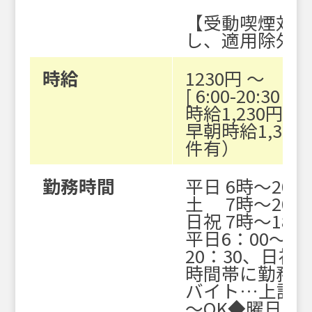
【受動喫煙対
し、適用除外
時給
1230円 〜
[ 6:00-20:30 ]
時給1,230円
早朝時給1,31
件有）
勤務時間
平日 6時～20時
土 7時～20時
日祝 7時～18時
平日6：00～2
20：30、日祝日
時間帯に勤務で
バイト…上記時
～OK
◆曜日・