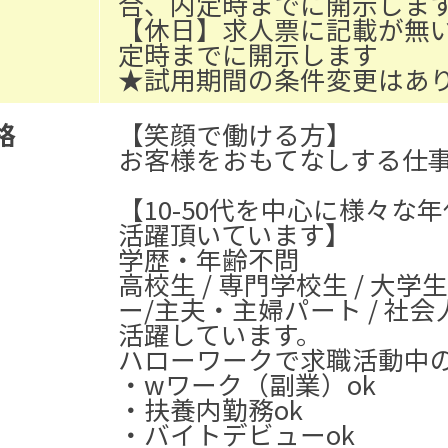
合、内定時までに開示しま
【休日】求人票に記載が無
定時までに開示します
★試用期間の条件変更はあ
格
【笑顔で働ける方】
お客様をおもてなしする仕
【10-50代を中心に様々な
活躍頂いています】
学歴・年齢不問
高校生 / 専門学校生 / 大学生
ー/主夫・主婦パート / 社
活躍しています。
ハローワークで求職活動中の
・wワーク（副業）ok
・扶養内勤務ok
・バイトデビューok