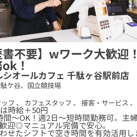
歴書不要】wワーク大歓迎
ok！
ルシオールカフェ 千駄ヶ谷駅前店
 千駄ケ谷、国立競技場
ッフ 、 カフェスタッフ 、 接客・サービス 、
時は時給＋50円
時間～OK！週2日～短時間勤務可。主
歓迎◎マニュアル完備で安心。
わせたシフトで空き時間を有効活用し