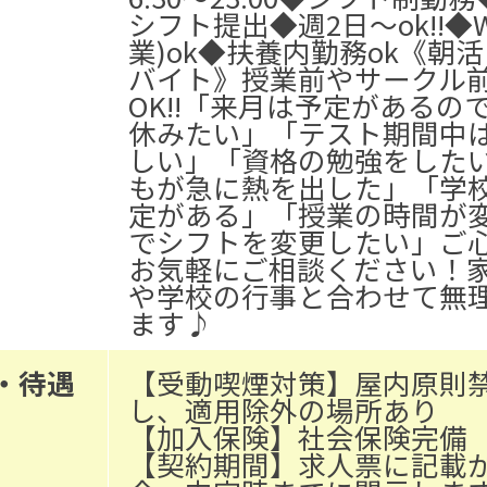
シフト提出
◆週2日～ok!!
◆
業)ok
◆扶養内勤務ok
《朝活
バイト》
授業前やサークル
OK!!
「来月は予定があるの
休みたい」
「テスト期間中
しい」
「資格の勉強をした
もが急に熱を出した」
「学
定がある」
「授業の時間が
でシフトを変更したい」
ご
お気軽にご相談ください！
や学校の行事と合わせて無
ます♪
・待遇
【受動喫煙対策】屋内原則
し、適用除外の場所あり
【加入保険】社会保険完備
【契約期間】求人票に記載