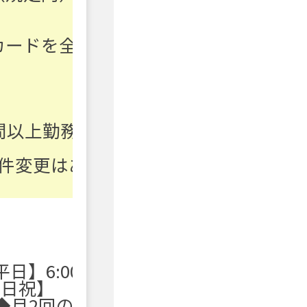
カードを全
間以上勤務
件変更はあ
平日】6:00
【日祝】
◆月2回の