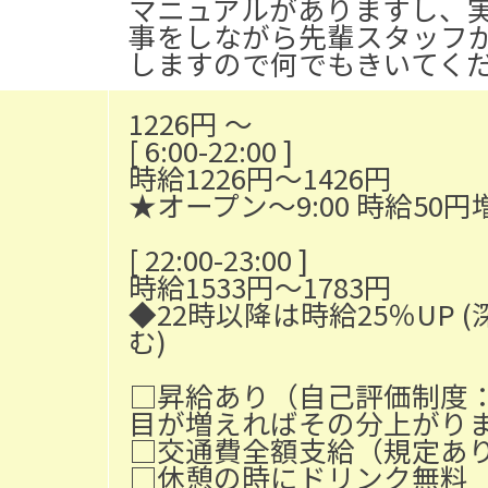
マニュアルがありますし、
事をしながら先輩スタッフ
しますので何でもきいてく
1226円 〜
[ 6:00-22:00 ]
時給1226円〜1426円
★オープン～9:00 時給50円
[ 22:00-23:00 ]
時給1533円〜1783円
◆22時以降は時給25％UP 
む)
□昇給あり（自己評価制度
目が増えればその分上がり
□交通費全額支給（規定あ
□休憩の時にドリンク無料