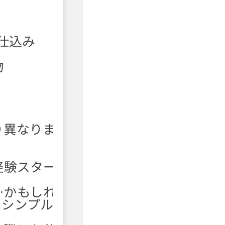
仕込み
物
り異なりま
経験スター
…かもしれ
もシンプル