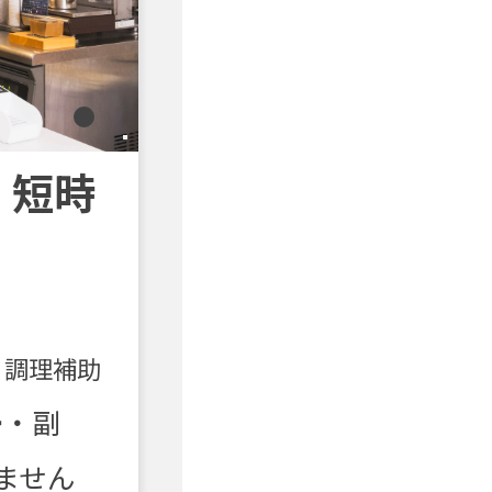
！短時
 調理補助
婦・副
ません