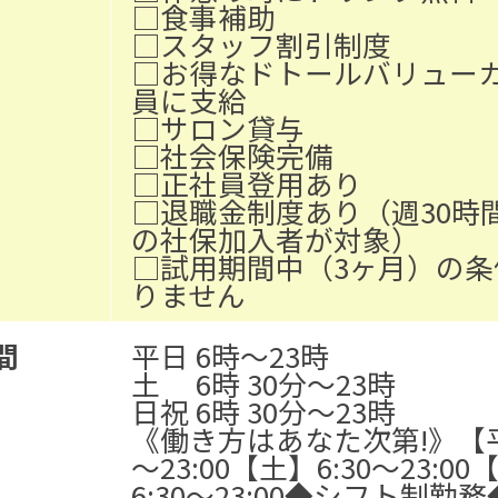
□食事補助
□スタッフ割引制度
□お得なドトールバリュー
員に支給
□サロン貸与
□社会保険完備
□正社員登用あり
□退職金制度あり（週30時
の社保加入者が対象）
□試用期間中（3ヶ月）の条
りません
間
平日 6時～23時
土 6時 30分～23時
日祝 6時 30分～23時
《働き方はあなた次第!》
【
～23:00
【土】6:30～23:00
6:30～23:00
◆シフト制勤務