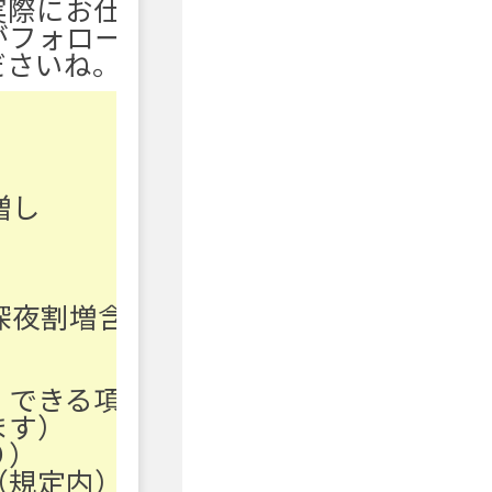
実際にお仕
がフォロー
ださいね。
増し
(深夜割増含
：できる項
ます）
り）
（規定内）