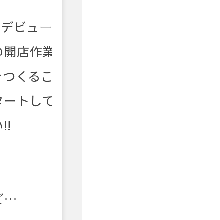
トデビュー
の開店作業
をつくるこ
タートして
!
ど…