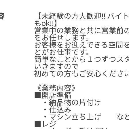
容
【未経験の方大歓迎!! バイ
もok!!】
営業中の業務と共に営業前
をお任せします。
お客様をお迎えできる空間
とがお仕事です。
簡単なことから１つずつス
いきますので
初めての方もご安心ください!
《業務内容》
■開店準備
・納品物の片付け
・仕込み
・マシン立ち上げ な
■レジ