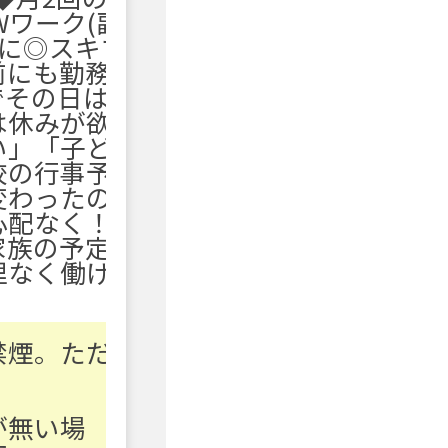
Wワーク(副
に◎スキマ
前にも勤務
でその日は
は休みが欲
い」
「子ど
校の行事予
変わったの
心配なく！
家族の予定
理なく働け
禁煙。ただ
が無い場