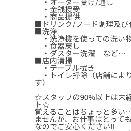
・オーダー受け/通し
・金銭授受
・商品提供
■ドリンク/フード調理及び
■洗浄
・洗浄機を使っての洗い
・食器戻し
・ダスター洗濯 など…
■店内清掃
・テーブル拭き
・トイレ掃除（店舗によ
す）
☆スタッフの90%以上は未
ト☆
覚えることはちょっと多い
ませんが、お仕事はとって
なのでご安心ください!!