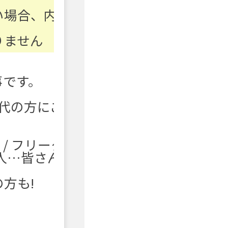
す
い場合、内
りません
事です。
年代の方にご
 / フリータ
会人…皆さん
方も!