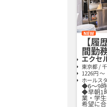
NEW
【履
間勤務
エクセ
東京都 /
1226円 〜
ホールスタ
◆6～9
◆早朝1
業・学生
希望に合